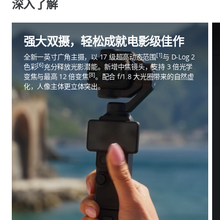
深入了解
强大双摄，轻松成就电影级佳作
[1]
全新一英寸广角主摄，以 17 级超高动态范围
与 D-Log 2
[6]
色彩
充分释放光影潜能。新增中焦镜头，支持 3 倍光学
[8]
变焦与最高 12 倍变焦
。配合 f/1.8 大光圈带来的自然虚
化，人像主体更立体突出。