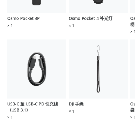
Osmo Pocket 4P
Osmo Pocket 4 补光灯
Os
柄
×
1
×
1
×
USB-C 至 USB-C PD 快充线
DJI 手绳
O
（USB 3.1）
袋
×
1
×
1
×