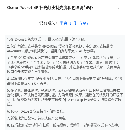
4. 登记主角优先：优先对焦已登记的主角
拍摄界面的操作及功能如下：
外、逆光人像），能同时保留亮部与暗部细节，避免画面出现过曝
Osmo Pocket 4P 补光灯支持亮度和色温调节吗？
[2]
或欠曝。同时，支持全新的 D-Log 2 色彩模式
以及最高 17 级动
双击屏幕：可选择智能跟随目标并开始居中跟随
[1]
态范围
，这是目前 DJI 消费级相机中动态范围最高的 Log 色彩模
支持。补光灯的亮度和色温都可以分三级调节：
左侧回放图标：点击回放拍摄素材（屏幕左滑可退出回放）
[3]
式
，为后期调色提供了极大的空间。
仍有疑问？
来咨询 DJI 专家。
亮度：低 / 中 / 高分别为 12 / 25 / 40 lux（在 0.6 米处测量）
右侧控制图标：点击切换摇杆功能（控制云台俯仰或相机变焦）
2. 新增 60mm f/1.8 中焦镜头，人像表现更佳
色温：暖 / 中性 / 冷分别为 2800 / 4000 / 5500 K
右上角电量图标：点击查看相机与遥控器的当前电量
中焦镜头搭载 1/1.28 英寸传感器，等效焦距为 60mm，光圈为
1. 在 D-Log 2 色彩模式下，最大动态范围可达 17 级。
f/1.8，可实现等效全画幅约 f/6.3 的虚化效果。相比广角镜头，拍
右下角翻转图标：点击切换云台相机的前后朝向
2. 仅广角镜头支持最高 4K/240fps 慢动作视频录制，中焦镜头支持最高
摄人像时背景虚化更加明显且自然，人物主体更突出，面部透视变
4K/200fps 慢动作视频录制。竖屏拍摄时不支持 4K 分辨率。
左下角相机图标：点击切换不同的拍摄模式
形更小，拍出的人像更好看、更有质感。
3. 手势控制功能的有效距离会随变焦倍率变化：1× 至 2× 焦段约为 3 米，2×
左上角信息：显示当前剩余可录制时长或可使用存储空间（不可点
至 3× 焦段约为 4 至 7 米，3× 至 12× 焦段约为 8 至 15 米。请使用相应手势
3. 双摄系统配合数码变焦，可以覆盖从广角到中长焦的多个实用焦
击）
（手掌或“V”手势）控制智能跟随或拍摄，并注意手部勿遮挡头部。实际距离
段
因固件升级可能会产生变化。
1×（20mm 广角镜头）：视角宽广，适合自拍 vlog、风景及多人
4. 实况照片仅支持 16:9 和 9:16 画幅。16:9 画幅下最高支持 4K 分辨率，9:16
合影，轻松将人物与背景融入画面。
画幅下最高支持 3K 分辨率。
5. 在全景、静止延时、轨迹延时、旋转运镜模式及在开启 FPV 云台模式并横
3×（60mm 中焦镜头）：经典人像焦段，适合人物拍摄，背景虚
握设备时，不支持智能跟随功能。为确保跟拍效果，建议在光线良好的环境下
化自然，透视表现优异。
使用。智能跟随等软件功能支持通过 DJI Mimo app 升级更新，详情请咨询售
后。
6× 及以上（远景）：无需靠近即可清晰捕捉远处细节，适合舞
台、街拍及旅行远景拍摄。
6. 10-bit D-Log 2 仅支持 1 × 倍率变焦。
7. 新增珠光白配色，请以实际产品为准。
4. 变焦能力大幅提升
8. 12 倍数码变焦功能在拍照、低光视频、慢动作、延时摄影模式下不支持。
拍照变焦从 2× 提升至 9×；录像变焦从 4× 提升至 12×。