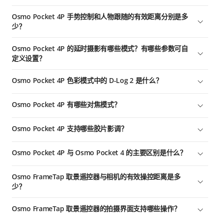
其他倍率时，单击切回 1 倍）
新增的多人跟随功能可自动锁定画面中的多个人物（最多 8 人）并
Osmo Pocket 4P 手势控制和人物跟随的有效距离分别是多
双击：切换 6 倍变焦
进行居中构图。拍摄中途若有朋友进入画面，也能随时将其加入构
少？
图并保持居中，让大家始终处于 C 位。
长按：匀速变焦，同时平滑放大画面（可在设置中调节变焦速度）
手势控制有效距离：
如何开启：点击屏幕左侧“智能云台”图标，选择“多人跟随”模式；
Osmo Pocket 4P 的延时摄影有哪些模式？有哪些参数可自
或通过下拉菜单栏，将自定义按钮设为该功能的快捷开关，实现一
1× 至 2×：约 3 米
定义设置？
键开启。
2× 至 3×：约 4 米至 7 米
有运动延时、静止延时、轨迹延时模式:
如何退出：单击摇杆，或点击屏幕其他区域即可退出该模式。
Osmo Pocket 4P 色彩模式中的 D-Log 2 是什么？
3× 至 12×：约 8 米至 15 米
运动延时模式可设置分辨率、帧率及速率；
变焦提示：多人跟随模式下暂不支持变焦。如需调整画面远近，建
人物跟随有效距离：
D-Log 2 是大疆设计的全新专业色彩模式，具备高达 17 级的动态
议先在普通视频模式下切换好变焦倍数，然后再开启多人跟随功
静止延时模式可设置分辨率、帧率、拍摄间隔及拍摄时长；
Osmo Pocket 4P 有哪些对焦模式？
范围，能轻松应对各种大光比场景拍摄，在逆光环境下表现依然出
能。
1× 至 2×：约 0.5 米至 10 米
轨迹延时模式可设置分辨率、帧率、拍摄间隔、拍摄时长及拍摄轨
彩。全新 D-Log 2 色彩模式可保留更多高光与暗部细节，使画面更
单次对焦模式：轻触屏幕完成单次对焦并锁定焦点，适合拍摄静止
2× 至 3×：约 1 米至 15 米
迹。
加纯净。
Osmo Pocket 4P 支持哪些胶片影调？
物体。
3× 至 6×：约 1.5 米至 25 米
参数自定义设置：
10-bit D-Log 2 仅支持 1× 倍率变焦。在 D-Log 2 色彩模式下，最
连续对焦模式：包含默认、展示模式、锁定主角追焦、登记主角优
内置多种胶片影调风格，包括 CC 胶片、NC 胶片、清新、暖调、
大动态范围可达 17 级。
6× 至 12×：约 3 米至 50 米
运动延时：4K/1080p@25/30fps，速率 Auto/×2/×5/×10/×15/×30
Osmo Pocket 4P 与 Osmo Pocket 4 的主要区别是什么？
先四个选项。
电影、复古。
静止延时：4K/3K/1080p@25/30fps，拍摄间隔 0.5 至 60 秒，拍
1. 默认：相机自动持续对焦，适合拍摄移动的人或物
胶片影调与机内美肤功能仅在视频模式下支持，且不可同时使用。
Osmo Pocket 4P 在 Osmo Pocket 4 的基础上进行了多项重要升
摄时长最长可设为无限
Osmo FrameTap 取景遥控器与相机的有效操控距离是多
启用胶片影调后，不支持机内美肤设置；如已启用机内美肤，切换
级，主要包括：
2. 展示模式：专为物品展示设计，焦点优先锁定在靠近镜头的物体
少？
至胶片影调模式后，美肤效果将不再生效。
轨迹延时：4K/3K/1080p@25/30fps，轨迹可设置 4 个点
上
1. 搭载全新 1 英寸传感器，画质全面升级
操控距离长达 25 米。为了获得更稳定的操控体验，建议将使用范
3. 锁定主角追焦：轻点屏幕选框，镜头将自动锁定目标并持续跟焦
广角镜头搭载全新一英寸堆栈式 CMOS 传感器，在 LOFIC 技术加
Osmo FrameTap 取景遥控器的拍摄界面支持哪些操作？
围控制在 10 米以内。
[1]
持下，动态范围跃升至 17 级
。在大光比场景下（如室内拍摄窗