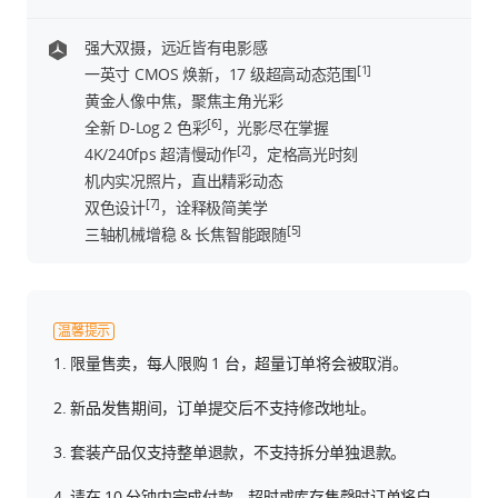
强大双摄，远近皆有电影感
中国大陆
/
简体中文
[1]
一英寸 CMOS 焕新，17 级超高动态范围
黄金人像中焦，聚焦主角光彩
[6]
全新 D-Log 2 色彩
，光影尽在掌握
[2]
4K/240fps 超清慢动作
，定格高光时刻
机内实况照片，直出精彩动态
[7]
双色设计
，诠释极简美学
[5]
三轴机械增稳 & 长焦智能跟随
温馨提示
1. 限量售卖，每人限购 1 台，超量订单将会被取消。
2. 新品发售期间，订单提交后不支持修改地址。
3. 套装产品仅支持整单退款，不支持拆分单独退款。
4. 请在 10 分钟内完成付款，超时或库存售罄时订单将自