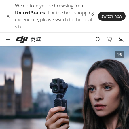
大
跳
We noticed you're browsing from
疆
到
United States
. For the best shopping
商
主
switch now
experience, please switch to the local
城
要
航拍无人机
site.
无
內
障
容
手持拍摄设备
商城
碍
访
户外电源
1/8
问
说
扫地机器人
明
增值服务
官方翻新机
配件
按场景选购