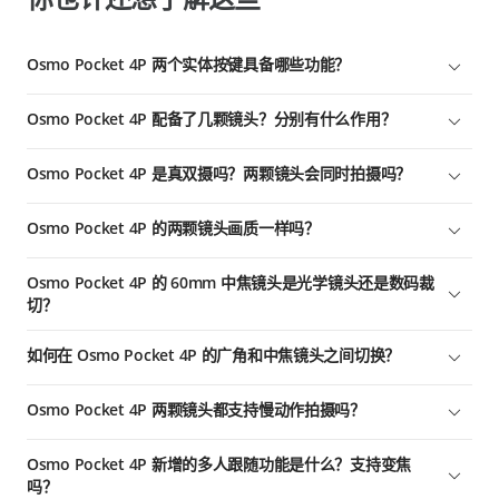
Osmo Pocket 4P 两个实体按键具备哪些功能？
Osmo Pocket 4P 屏下双按键带来了更高效的操控体验：
Osmo Pocket 4P 配备了几颗镜头？分别有什么作用？
变焦按键（左侧）：
Osmo Pocket 4P 搭载广角与中焦双摄镜头，覆盖从广角到中长焦
单击：切换 1 倍或 3 倍变焦（当前为 1 倍时，单击切换到 3 倍；
Osmo Pocket 4P 是真双摄吗？两颗镜头会同时拍摄吗？
的常用焦段，一机即可满足多样化的拍摄需求。拍摄时，两颗镜头
其他倍率时，单击切回 1 倍）
可根据拍摄需求顺滑切换，实现灵活变焦。
Osmo Pocket 4P 采用的是真正的物理双主摄设计（20mm 广角镜
双击：切换 6 倍变焦
Osmo Pocket 4P 的两颗镜头画质一样吗？
广角镜头：搭载 1 英寸 CMOS 传感器，等效焦距 20mm，光圈
头 + 60mm 中焦镜头），两颗镜头分别负责不同的焦段范围。拍
长按：匀速变焦，同时平滑放大画面（可在设置中调节变焦速度）
f/2.0，对焦范围 0.09 米至无穷远，适合用来拍摄风景、日常 vlog
摄时，设备会根据变焦倍数切换对应镜头，而非通过两颗镜头同时
广角镜头具备高达 17 级的动态范围*，拥有更好的高光与暗部细
及多人合影等大视角场景。
拍摄来合成画面。
自定义按键（右侧）：
Osmo Pocket 4P 的 60mm 中焦镜头是光学镜头还是数码裁
节表现；而中焦镜头则具备 f/1.8 超大光圈，能提供更柔和、突出
切？
中焦镜头：搭载 1/1.28 英寸 CMOS 传感器，等效焦距 60mm，光
的背景虚化效果。两颗镜头的色彩经过统一调校，风格高度一致；
长按：匀速变焦，同时平滑缩小画面（可在设置中调节变焦速度）
圈 f/1.8，对焦范围 0.2 米至无穷远，适合用来拍摄人像特写、远
在进行双摄切换变焦时，画面过渡平滑自然，最大程度消除了视觉
60mm 中焦是独立的光学镜头，配备专属的 1/1.28 英寸 CMOS 传
自定义设置：可在下拉菜单中设置“单击/双击/三击”对应功能（如
处细节。f/1.8 超大光圈带来了更好的背景虚化效果，让主角更突
如何在 Osmo Pocket 4P 的广角和中焦镜头之间切换？
跳变感。
感器，并非从广角画面数码裁切，充分确保了中焦段下的画质清晰
切换云台模式、拍照/录像、快速拍照、切换 C1/C2、C1 快速拍
出。
度与丰富细节。
* 在 D-Log 2 色彩模式下，最大动态范围可达 17 级。
录、云台翻转、云台回中、开启/关闭锁定云台、开启/关闭补光
触摸屏：
Osmo Pocket 4P 两颗镜头都支持慢动作拍摄吗？
灯、默认增稳/FPV 等）
点击拍摄界面“1×”或“3×”图标可切换广角和中焦镜头
支持。广角镜头最高支持拍摄 4K/240fps 8 倍慢动作，中焦镜头最
变焦按键（左侧）：
Osmo Pocket 4P 新增的多人跟随功能是什么？支持变焦
高支持拍摄 4K/200fps 8 倍慢动作。
吗？
单击：切换 1 倍或 3 倍变焦（当前为 1 倍时，单击切换到 3 倍；