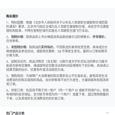
5. 快门速度提升
电子快门速度从 1/8000 秒提升至 1/16000 秒。
购买提示
其他方面，如触控屏（2.0 英寸，分辨率 556 × 314，亮度 1000
1、特别提醒：根据《北京市人民政府关于公布无人驾驶航空器管制空域范围
尼特）、麦克风（3 个）、电池容量（1545 毫安时）、充电速度
的通告》要求，北京市行政区全域为无人驾驶空器管制空域，未经空中交通管
[4]
（18 分钟充至 80%，32 分钟充至 100%
）、Wi-Fi 与蓝牙规格
理机构批准，不得在管制空域内实施无人驾驶航空器飞行活动。
等，均与 Osmo Pocket 4 保持一致。
2、
划线价格：
指商品的上市价格或该商品曾经展示过的销售价，
并非原价，
仅供参考。
1. 在 D-Log 2 色彩模式下，最大动态范围可达 17 级。
3、
未划线价格：
指商品的
实时标价，
不因表述的差异改变性质。具体成交价
2. 10-bit D-Log 2 仅支持 1× 倍率变焦。
格根据商品参加活动，或使用优惠券、DJI 币等发生变化，最终以订单结算页
价格为准。
3. 指截至本产品发布时，Osmo Pocket 4P 的 Log 色彩模式在 DJI
消费级相机中具有最优的动态范围表现。
4、促销活动页、商品详情页（含主图）以图片或文字形式标注的降价力度可
能是在使用优惠券、满减或特定优惠活动和时间段等情形下的价格，具体请以
4. 在实验室条件下使用 DJI 65W 便携充电器测得，充电器需额外
结算页面的标价、优惠条件或活动规则为准。
购买。
5、限购规则：为保障广大消费者的购买需求及公平交易机会，避免因非生活
消费目的的购买或囤积商品、抬价转售等不当行为发生，大疆商城有权取消异
常订单。
6、异常订单：包括但不限于同一用户（同一个用户 ID 或者不同用户ID，但具
有相同的收货地址、支付账号将视为同一个用户）批量下单、超过限购数量的
下单、以及其他非生活消费目的的交易订单。
热门产品分类