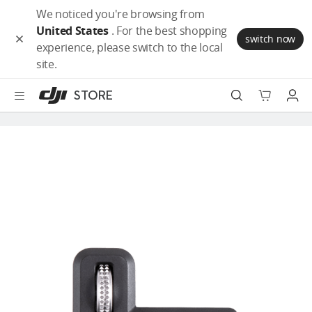
DJI
跳
We noticed you're browsing from
商
到
United States
. For the best shopping
城
主
switch now
experience, please switch to the local
無
要
DJI Store 應用程式
site.
障
內
礙
容
STORE
夏季促銷
網
頁
Osmo Pocket
說
明
航拍無人機
手持拍攝裝置
戶外電源
掃地機器人