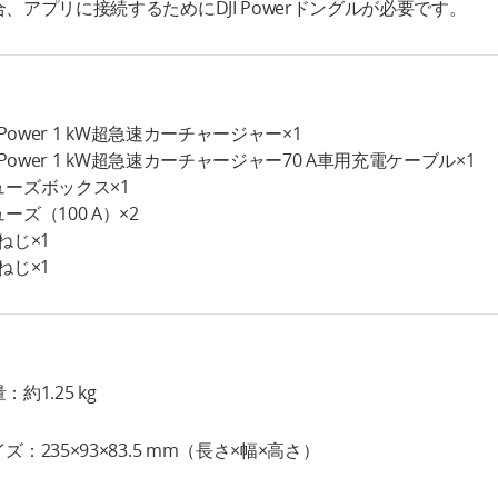
合、アプリに接続するためにDJI Powerドングルが必要です。
I Power 1 kW超急速カーチャージャー×1
I Power 1 kW超急速カーチャージャー70 A車用充電ケーブル×1
ューズボックス×1
ーズ（100 A）×2
ねじ×1
ねじ×1
：約1.25 kg
ズ：235×93×83.5 mm（長さ×幅×高さ）