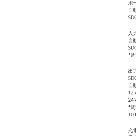
ポ
自
SD
入
自動
SD
*周
出
SD
自
12
24
*周
10
充