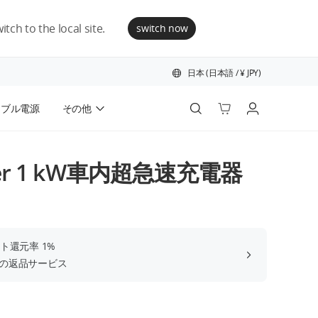
tch to the local site.
switch now
日本
(
日本語
/
¥
JPY
)
タブル電源
その他
ロボット掃除機
ower 1 kW車内超急速充電器
サービス
DJI Care
アクセサリー
充電器
ット還元率 1%
教育＆産業
間の返品サービス
整備済み