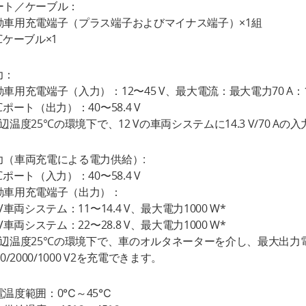
ート／ケーブル：
動車用充電端子（プラス端子およびマイナス端子）×1組
Cケーブル×1
力：
車用充電端子（入力）：12〜45 V、最大電流：最大電力70 A：10
Cポート（出力）：40〜58.4 V
辺温度25°Cの環境下で、12 Vの車両システムに14.3 V/70 
力（車両充電による電力供給）:
Cポート（入力）：40〜58.4 V
動車用充電端子（出力）：
 V車両システム：11〜14.4 V、最大電力1000 W*
 V車両システム：22〜28.8 V、最大電力1000 W*
辺温度25°Cの環境下で、車のオルタネーターを介し、最大出力電力100
00/2000/1000 V2を充電できます。
電温度範囲：0℃～45℃