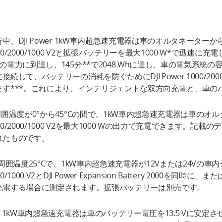
中、DJI Power 1kW車内超急速充電器は車のオルタネーターから
00/2000/1000 V2と拡張バッテリーを最大1000 W*で迅速に
hの電力に到達し、145分**で2048 Whに達し、車の電気系
接続して、バッテリーの消耗を防ぐためにDJI Power 1000/20
ます***。これにより、インテリジェントな双方向充電と、車の
周囲温度が0°から45°Cの間で、1kW車内超急速充電器は車のオルタ
00/2000/1000 V2を最大1000 Wの出力で充電できます。
れたものです。
 周囲温度25°Cで、1kW車内超急速充電器が12Vまたは24Vの車内シ
00/1000 V2とDJI Power Expansion Battery 2000を同時に、
充電する場合に測定されます。拡張バッテリーは別売です。
** 1kW車内超急速充電器は車のバッテリー電圧を13.5 Vに安