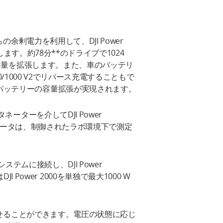
の余剰電力を利用して、DJI Power
充電します。約78分**のドライブで1024
統の容量を拡張します。また、車のバッテリ
00/1000 V2でリバース充電することもで
バッテリーの容量拡張が実現されます。
ネーターを介してDJI Power
記載のデータは、制御されたラボ環境下で測定
ステムに接続し、DJI Power
またはDJI Power 2000を単独で最大1000 W
定させることができます。電圧の状態に応じ