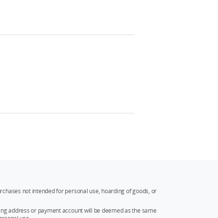
rchases not intended for personal use, hoarding of goods, or
ipping address or payment account will be deemed as the same