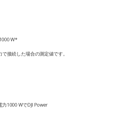
00 W*
Aの入力で接続した場合の測定値です。
0 WでDJI Power