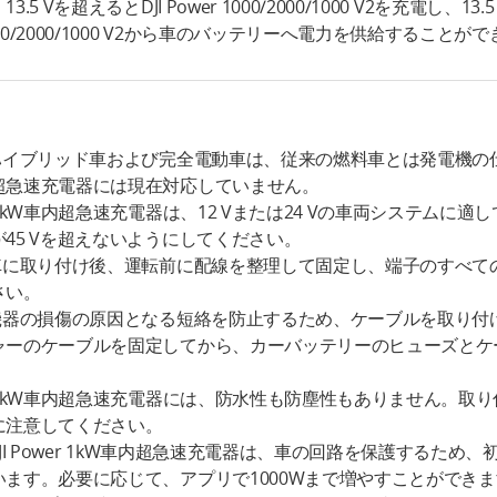
13.5 Vを超えるとDJI Power 1000/2000/1000 V2を充電し、13.
00/2000/1000 V2から車のバッテリーへ電力を供給することが
 ハイブリッド車および完全電動車は、従来の燃料車とは発電機の仕組みが
超急速充電器には現在対応していません。
.1 kW車内超急速充電器は、12 Vまたは24 Vの車両システム
が45 Vを超えないようにしてください。
.車に取り付け後、運転前に配線を整理して固定し、端子のすべ
さい。
.機器の損傷の原因となる短絡を防止するため、ケーブルを取り付け
ャーのケーブルを固定してから、カーバッテリーのヒューズとケ
。
.1 kW車内超急速充電器には、防水性も防塵性もありません。取
に注意してください。
.DJI Power 1kW車内超急速充電器は、車の回路を保護するため
います。必要に応じて、アプリで1000Wまで増やすことができます。DJ