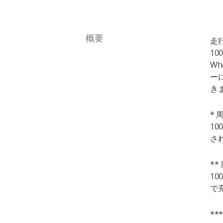
概要
走行
10
W
ーに
き
* 
10
さ
**
10
で
*