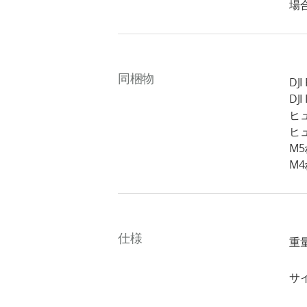
場
同梱物
DJ
DJ
ヒ
ヒュ
M5
M4
仕様
重量
サイ