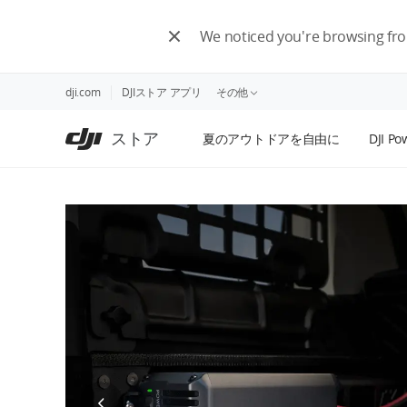
DJI
メ
ス
イ
We noticed you're browsing f
ト
ン
ア
コ
の
ン
dji.com
DJIストア アプリ
その他
ア
テ
購入ガイド
ク
ン
ストア
夏のアウトドアを自由に
DJI Po
セ
ツ
DJIクレジット
シ
に
ビ
ス
リ
キ
テ
ッ
ィ
プ