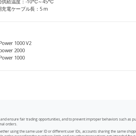
力供給温度：-10℃～45℃
用充電ケーブル長：5 m
 Power 1000 V2
 power 2000
 Power 1000
and ensure fair trading opportunities, and to prevent improper behaviors such as pu
mal orders.
whether using the same user ID or different user IDs, accounts sharing the same sh