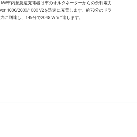
wer 1kW車内超急速充電器は車のオルタネーターからの余剰電力
wer 1000/2000/1000 V2を迅速に充電します。約78分のドラ
電力に到達し、145分で2048 Whに達します。