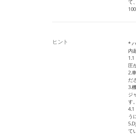
て、
10
ヒント
*
内
1
圧
2
だ
3
ジ
す
4
う
5
て