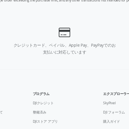
ngle order exceeding the purchase limit, and any other transactions not intended for p
クレジットカード、ペイパル、Apple Pay、PayPayでのお
支払いに対応しています
プログラム
エクスプローラ
DJIクレジット
SkyPixel
て
整備済み
DJI フォーラム
DJIストア アプリ
購入ガイド